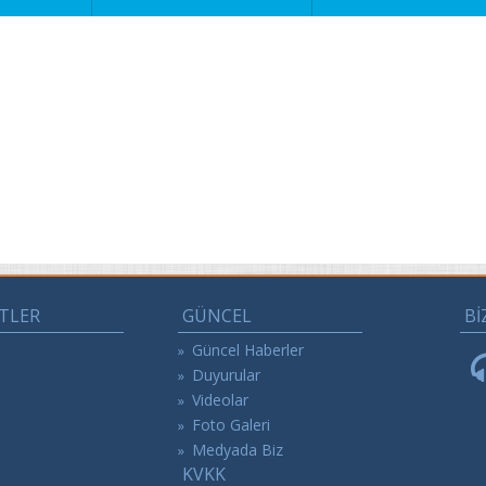
TLER
GÜNCEL
Bİ
Güncel Haberler
»
Duyurular
»
Videolar
»
Foto Galeri
»
Medyada Biz
»
KVKK