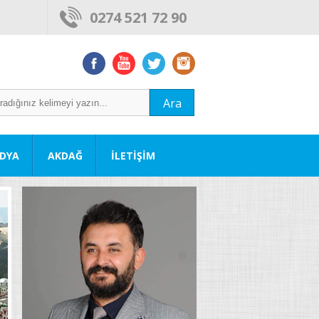
0274 521 72 90
Ara
DYA
AKDAĞ
İLETİŞİM