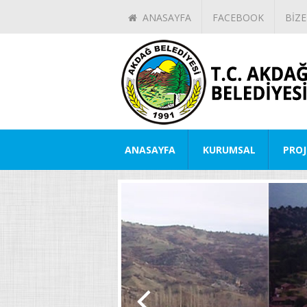
ANASAYFA
FACEBOOK
BİZE
ANASAYFA
KURUMSAL
PROJ