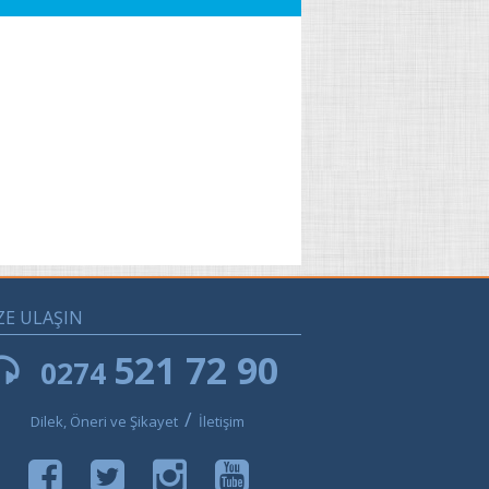
ZE ULAŞIN
521 72 90
0274
/
Dilek, Öneri ve Şikayet
İletişim