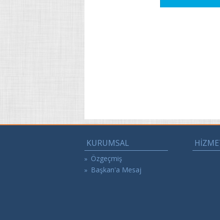
KURUMSAL
HİZME
Özgeçmiş
»
Başkan'a Mesaj
»