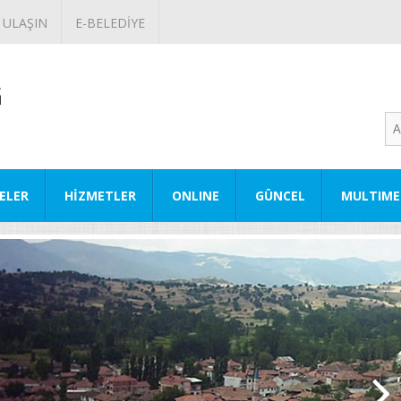
 ULAŞIN
E-BELEDİYE
ELER
HİZMETLER
ONLINE
GÜNCEL
MULTIME