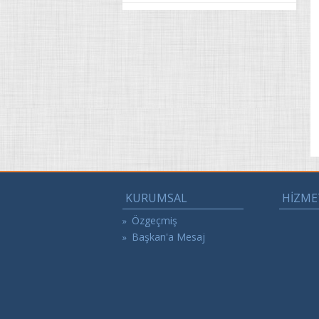
KURUMSAL
HİZME
Özgeçmiş
»
Başkan'a Mesaj
»