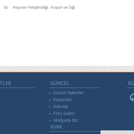
b) Hayvan Yetiştiriciliği : Koyun ve Sığı
TLER
GÜNCEL
Bİ
Güncel Haberler
»
Duyurular
»
Videolar
»
Foto Galeri
»
Medyada Biz
»
KVKK