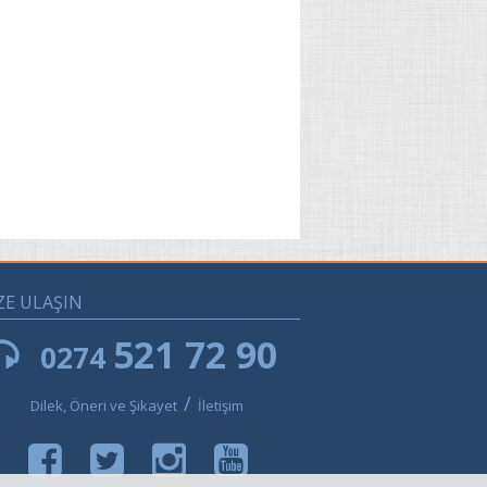
ZE ULAŞIN
521 72 90
0274
/
Dilek, Öneri ve Şikayet
İletişim