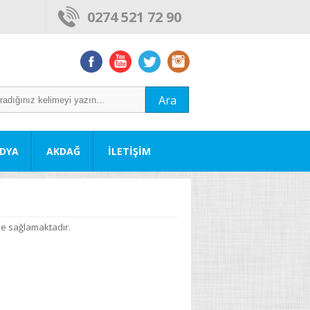
0274 521 72 90
Ara
DYA
AKDAĞ
İLETİŞİM
kle sağlamaktadır.