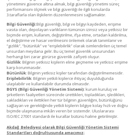
yönetimini güvence altına almak, bilgi güvenliği yönetimi süreç
performansını ölçmek ve bilgi güvenliği ile ilgili konularda
3.taraflarla olan ilişkilerin düzenlenmesini sağlamaktır.
Bilgi Güvenliği:
Bilgi güvenliği, bilgi ve bilgiyi kaydeden, erişime
vasıta olan, depolayan varlıkların tümünün izinsiz veya yetkisiz bir
biçimde erişim, kullanım, değiştirilme, ifşa etme, ortadan kaldırılma,
el değiştirme ve hasar verilmesini önlemek olarak tanımlanır ve
“gizlilik”, “bütünlük” ve “erişilebilirlik” olarak isimlendirilen üç temel
unsurdan meydana gelir. Bu üç temel güvenlik unsurundan
herhangi biri zarar görürse güvenlik zafiyeti oluşur.
Gizlilik
: Bilginin yetkisiz kişilerin eline geçmeme ve yetkisiz erişime
karşı korunmasıdır.
Bütünlük
: Bilginin yetkisiz kişiler tarafından değiştirilmemesidir.
Erişilebilirlik
: Bilginin yetkili kişilerce ihtiyaç duyulduğunda
ulaşılabilir ve kullanılabilir durumda olmasıdır.
BGYS (Bilgi Güvenliği Yönetim Sistemi):
kurum kuruluş ve
şirketlerin faaliyetleri sürecinde ürettikleri, topladıkları, işledikleri,
sakladıkları ve ilettikleri her tür bilginin güvenliğini, bütünlüğünü
sağlayan ve gerektiğinde yetkili kişilerin bilgiye kolay hızlı ve doğru
biçimde ulaşmasına imkân veren bir sistemdir. Uluslararası
ISO/IEC 27001 standardı ile kurallar bütünü haline getirilmiştir.
Akdağ
Belediyesi olarak Bilgi Güvenliği Yönetim Sistemi
Standartları doğrultusunda amacımız;