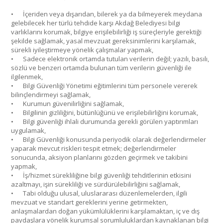
•
İçeriden veya dışarıdan, bilerek ya da bilmeyerek meydana
gelebilecek her türlü tehdide karşı Akdağ Belediyesi bilgi
varlıklarını korumak, bilgiye erişilebilirliği iş süreçleriyle gerektiği
şekilde sağlamak, yasal mevzuat gereksinimlerini karşılamak,
sürekli iyileştirmeye yönelik çalışmalar yapmak,
•
Sadece elektronik ortamda tutulan verilerin değil; yazılı, basılı,
sözlü ve benzeri ortamda bulunan tüm verilerin güvenliği ile
ilgilenmek,
•
Bilgi Güvenliği Yönetimi eğitimlerini tüm personele vererek
bilinçlendirmeyi sağlamak,
•
Kurumun güvenilirliğini sağlamak,
•
Bilgilinin gizliliğini, bütünlüğünü ve erişilebilirliğini korumak,
•
Bilgi güvenliği ihlali durumunda gerekli görülen yaptırımları
uygulamak,
•
Bilgi Güvenliği konusunda periyodik olarak değerlendirmeler
yaparak mevcut riskleri tespit etmek; değerlendirmeler
sonucunda, aksiyon planlarını gözden geçirmek ve takibini
yapmak,
•
İş/hizmet sürekliliğine bilgi güvenliği tehditlerinin etkisini
azaltmayı, işin sürekliliği ve sürdürülebilirliğini sağlamak,
•
Tabi olduğu ulusal, uluslararası düzenlemelerden, ilgili
mevzuat ve standart gereklerini yerine getirmekten,
anlaşmalardan doğan yükümlülüklerini karşılamaktan, iç ve dış
paydaşlara yönelik kurumsal sorumluluklardan kaynaklanan bilgi