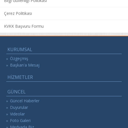
Bilgi Güvenliği Politikası
Çerez Politikası
KVKK Başvuru Formu
KURUMSAL
Özgeçmiş
»
Başkan'a Mesaj
»
HİZMETLER
GÜNCEL
Güncel Haberler
»
Duyurular
»
Videolar
»
Foto Galeri
»
Medyada Biz
»