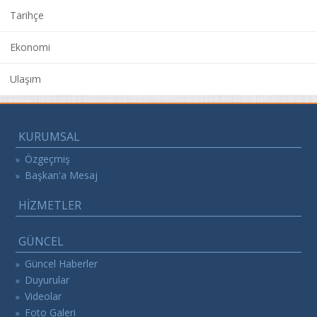
Tarihçe
Ekonomi
Ulaşım
KURUMSAL
Özgeçmiş
»
Başkan'a Mesaj
»
HİZMETLER
GÜNCEL
Güncel Haberler
»
Duyurular
»
Videolar
»
Foto Galeri
»