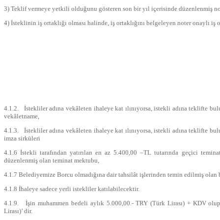
3) Teklif vermeye yetkili olduğunu gösteren son bir yıl içerisinde düzenlenmiş n
4) İsteklinin iş ortaklığı olması halinde, iş ortaklığını belgeleyen noter onaylı iş
4.1.2. İstekliler adına vekâleten ihaleye kat ılınıyorsa, istekli adına teklifte b
vekâletname,
4.1.3. İstekliler adına vekâleten ihaleye kat ılınıyorsa, istekli adına teklifte b
imza sirküleri
4.1.6 İstekli tarafından yatırılan en az 5.400,00 –TL tutarında geçici temi
düzenlenmiş olan teminat mektubu,
4.1.7 Belediyemize Borcu olmadığına dair tahsilât işlerinden temin edilmiş olan 
4.1.8 İhaleye sadece yerli istekliler katılabilecektir.
4.1.9. İşin muhammen bedeli aylık 5.000,00.- TRY (Türk Lirası) + KDV olup,
Lirası)’ dir.