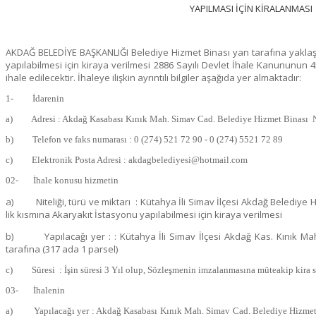
YAPILMASI İÇİN KİRALANMASI
AKDAĞ BELEDİYE BAŞKANLIĞI Belediye Hizmet Binası yan tarafına yaklaşı
yapılabilmesi için kiraya verilmesi 2886 Sayılı Devlet İhale Kanununun 4
ihale edilecektir. İhaleye ilişkin ayrıntılı bilgiler aşağıda yer almaktadır:
1- İdarenin
a) Adresi : Akdağ Kasabası Kınık Mah. Simav Cad. Belediye Hizmet Binası
b) Telefon ve faks numarası : 0 (274) 521 72 90 - 0 (274) 5521 72 89
c) Elektronik Posta Adresi : akdagbelediyesi@hotmail.com
02- İhale konusu hizmetin
a) Niteliği, türü ve miktarı : Kütahya İli Simav İlçesi Akdağ Belediye H
lik kısmına Akaryakıt İstasyonu yapılabilmesi için kiraya verilmesi
b) Yapılacağı yer : : Kütahya İli Simav İlçesi Akdağ Kas. Kınık Mah
tarafına (317 ada 1 parsel)
c) Süresi : İşin süresi 3 Yıl olup, Sözleşmenin imzalanmasına müteakip kira sü
03- İhalenin
a) Yapılacağı yer : Akdağ Kasabası Kınık Mah. Simav Cad. Belediye Hizmet 