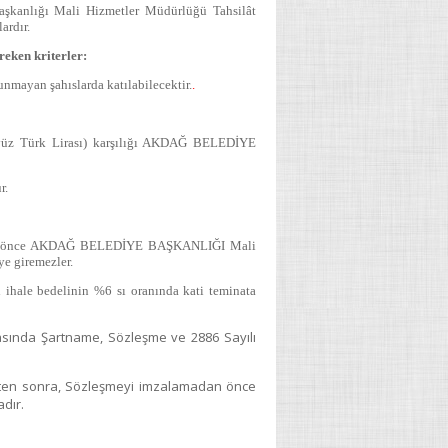
 Başkanlığı Mali Hizmetler Müdürlüğü Tahsilât
ardır.
reken kriterler:
ulunmayan şahıslarda katılabilecektir.
.
şyüz Türk Lirası) karşılığı AKDAĞ BELEDİYE
r.
inden önce AKDAĞ BELEDİYE BAŞKANLIĞI Mali
ye giremezler.
ihale bedelinin %6 sı oranında kati teminata
amasında Şartname, Sözleşme ve 2886 Sayılı
dikten sonra, Sözleşmeyi imzalamadan önce
adır.