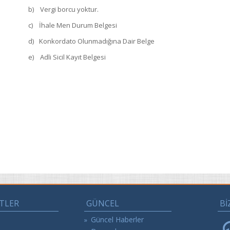
b)
Vergi borcu yoktur.
c)
İhale Men Durum Belgesi
d)
Konkordato Olunmadığına Dair Belge
e)
Adli Sicil Kayıt Belgesi
TLER
GÜNCEL
Bİ
Güncel Haberler
»