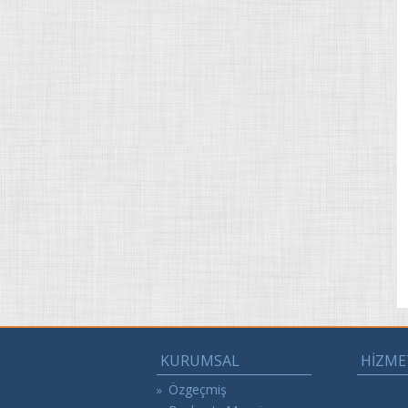
KURUMSAL
HİZME
Özgeçmiş
»