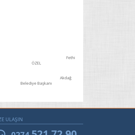
Fethi
ÖZEL
Akdağ
Belediye Başkanı
ZE ULAŞIN
521 72 90
0274