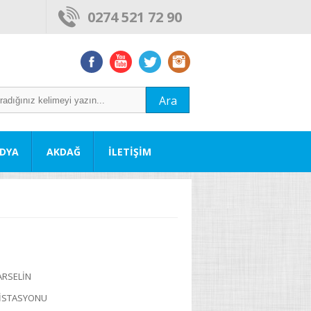
0274 521 72 90
Ara
DYA
AKDAĞ
İLETİŞİM
ARSELİN
T İSTASYONU