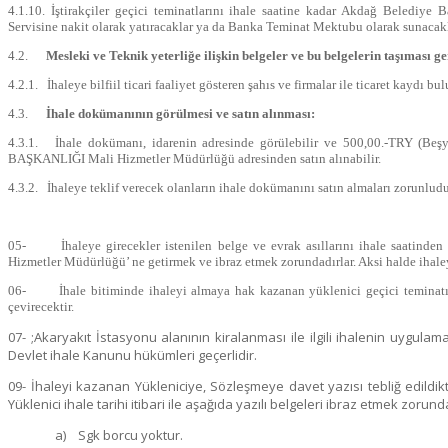
4.1.10. İştirakçiler geçici teminatlarını ihale saatine kadar Akdağ Belediye
Servisine nakit olarak yatıracaklar ya da Banka Teminat Mektubu olarak sunacakl
4.2.
Mesleki ve Teknik yeterliğe ilişkin belgeler ve bu belgelerin taşıması ge
4.2.1.
İhaleye bilfiil ticari faaliyet gösteren şahıs ve firmalar ile ticaret kaydı b
4.3.
İhale dokümanının görülmesi ve satın alınması:
4.3.1. İhale dokümanı, idarenin adresinde görülebilir ve 500,00.-TRY (Be
BAŞKANLIĞI Mali Hizmetler Müdürlüğü adresinden satın alınabilir.
4.3.2. İhaleye teklif verecek olanların ihale dokümanını satın almaları zorunludu
05- İhaleye girecekler istenilen belge ve evrak asıllarını ihale saat
Hizmetler Müdürlüğü’ ne getirmek ve ibraz etmek zorundadırlar. Aksi halde ihale
06- İhale bitiminde ihaleyi almaya hak kazanan yüklenici geçici teminatı 
çevirecektir.
07- ;Akaryakıt İstasyonu alanının kiralanması ile ilgili ihalenin uygul
Devlet ihale Kanunu hükümleri geçerlidir.
09- İhaleyi kazanan Yükleniciye, Sözleşmeye davet yazısı tebliğ edil
Yüklenici ihale tarihi itibari ile aşağıda yazılı belgeleri ibraz etmek zorund
a)
Sgk borcu yoktur.