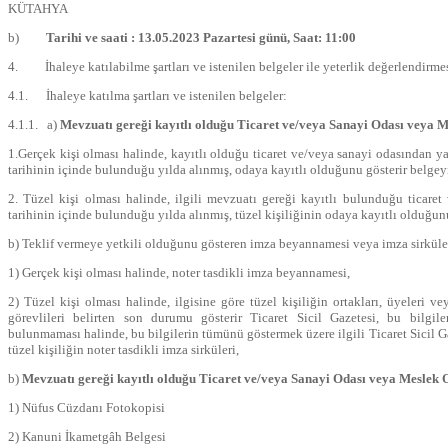
KÜTAHYA
b)
Tarihi ve saati : 13.05.2023 Pazartesi günü, Saat: 11:00
4. İhaleye katılabilme şartları ve istenilen belgeler ile yeterlik değerlendirme
4.1. İhaleye katılma şartları ve istenilen belgeler:
4.1.1. a)
Mevzuatı gereği kayıtlı olduğu Ticaret ve/veya Sanayi Odası veya M
1.Gerçek kişi olması halinde, kayıtlı olduğu ticaret ve/veya sanayi odasından ya
tarihinin içinde bulunduğu yılda alınmış, odaya kayıtlı olduğunu gösterir belge
2. Tüzel kişi olması halinde, ilgili mevzuatı gereği kayıtlı bulunduğu ticaret
tarihinin içinde bulunduğu yılda alınmış, tüzel kişiliğinin odaya kayıtlı olduğu
b) Teklif vermeye yetkili olduğunu gösteren imza beyannamesi veya imza sirküle
1) Gerçek kişi olması halinde, noter tasdikli imza beyannamesi,
2) Tüzel kişi olması halinde, ilgisine göre tüzel kişiliğin ortakları, üyeleri v
görevlileri belirten son durumu gösterir Ticaret Sicil Gazetesi, bu bilgil
bulunmaması halinde, bu bilgilerin tümünü göstermek üzere ilgili Ticaret Sicil Ga
tüzel kişiliğin noter tasdikli imza sirküleri,
b)
Mevzuatı gereği kayıtlı olduğu Ticaret ve/veya Sanayi Odası veya Meslek 
1) Nüfus Cüzdanı Fotokopisi
2) Kanuni İkametgâh Belgesi