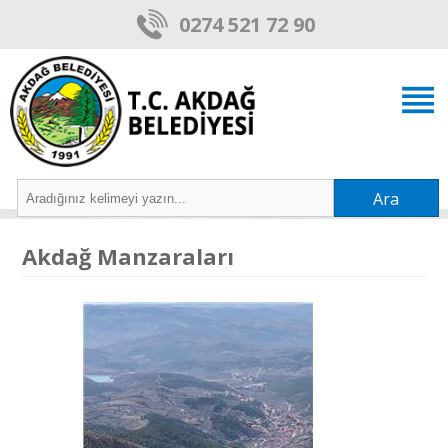
0274 521 72 90
Ara
Akdağ Manzaraları